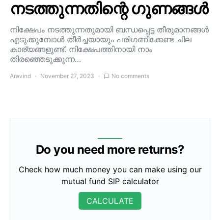
നടത്തുന്നതിന്റെ ഗുണങ്ങൾ
നിക്ഷേപം നടത്തുന്നതുമായി ബന്ധപ്പെട്ട തീരുമാനങ്ങൾ
എടുക്കുമ്പോൾ തീർച്ചയായും പരിഗണിക്കേണ്ട ചില
കാര്യങ്ങളുണ്ട്. നിക്ഷേപത്തിനായി നാം
തിരഞ്ഞെടുക്കുന്ന…
Aravind
November 27, 2023
No comments
Do you need more returns?
Check how much money you can make using our
mutual fund SIP calculator
CALCULATE