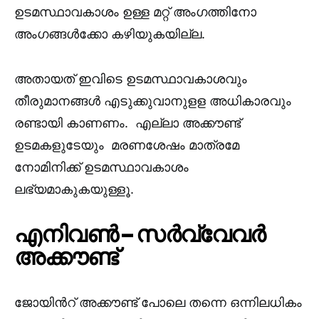
ഉടമസ്ഥാവകാശം ഉള്ള മറ്റ് അംഗത്തിനോ
അംഗങ്ങൾക്കോ കഴിയുകയില്ല.
അതായത് ഇവിടെ ഉടമസ്ഥാവകാശവും
തീരുമാനങ്ങൾ എടുക്കുവാനുളള അധികാരവും
രണ്ടായി കാണണം. എല്ലാ അക്കൗണ്ട്
ഉടമകളുടേയും മരണശേഷം മാത്രമേ
നോമിനിക്ക് ഉടമസ്ഥാവകാശം
ലഭ്യമാകുകയുള്ളൂ.
എനിവൺ – സർവ്വേവർ
അക്കൗണ്ട്
ജോയിൻറ് അക്കൗണ്ട് പോലെ തന്നെ ഒന്നിലധികം