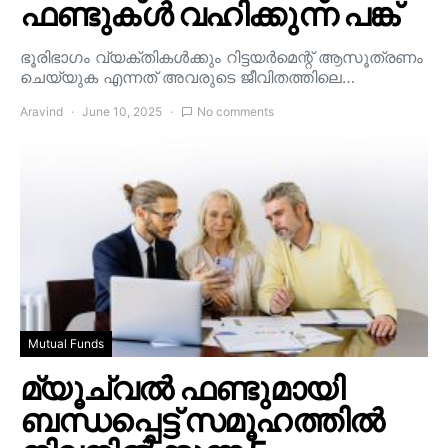
ഫണ്ടുകൾ വഹിക്കുന്ന പങ്ക്
ഭൂരിഭാഗം വ്യക്തികൾക്കും റിട്ടയർമെന്റ് ആസൂത്രണം
ചെയ്യുക എന്നത് അവരുടെ ജീവിതത്തിലെ…
Aravind
June 10, 2025
No comments
Mutual Funds
മ്യൂച്വൽ ഫണ്ടുമായി
ബന്ധപ്പെട്ട് സമൂഹത്തിൽ