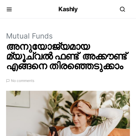
Kashly
Mutual Funds
അനുയോജ്യമായ
മ്യൂച്വൽ ഫണ്ട് അക്കൗണ്ട്
എങ്ങനെ തിരഞ്ഞെടുക്കാം
No comments