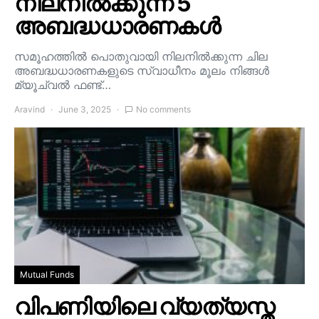
നിലനിൽക്കുന്ന 5
അബദ്ധധാരണകൾ
സമൂഹത്തിൽ പൊതുവായി നിലനിൽക്കുന്ന ചില
അബദ്ധധാരണകളുടെ സ്വാധീനം മൂലം നിങ്ങൾ
മ്യൂച്വൽ ഫണ്ട്…
Aravind
June 3, 2025
No comments
Mutual Funds
വിപണിയിലെ വ്യത്യസ്ത