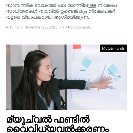
സാമ്പത്തിക ലോകത്ത് പല തരത്തിലുള്ള നിക്ഷേപ
സാധ്യതകൾ നിലവിൽ ഉണ്ടെങ്കിലും നിക്ഷേപകർ
വളരെ വ്യാപകമായി ആശ്രയിക്കുന്ന…
Aravind
November 23, 2023
No comments
Mutual Funds
മ്യൂച്വൽ ഫണ്ടിൽ
വൈവിധ്യവൽക്കരണം