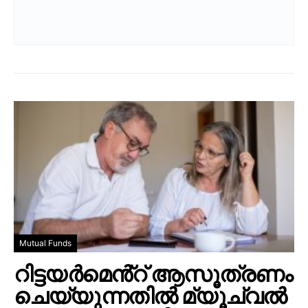
Mutual Funds
റിട്ടയർമെൻ്റ് ആസൂത്രണം
ചെയ്യുന്നതിൽ മ്യൂച്വൽ