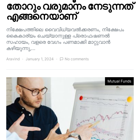
തോറും വരുമാനം നേടുന്നത്
എങ്ങനെയാണ്
നിക്ഷേപത്തിലെ വൈവിധ്യവൽക്കരണം, നിക്ഷേപം
കൈകാര്യം ചെയ്യാനുള്ള പ്രൊഫഷണൽ
സഹായം, വളരെ വേഗം പണമാക്കി മാറ്റുവാൻ
കഴിയുന്നു,…
Aravind
January 1, 2024
No comments
Mutual Funds