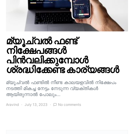
മ്യൂച്വൽ ഫണ്ട്
നിക്ഷേപങ്ങൾ
പിൻവലിക്കുമ്പോൾ
ശ്രദ്ധിക്കേണ്ട കാര്യങ്ങൾ
മ്യൂച്വൽ ഫണ്ടിൽ നീണ്ട കാലയളവിൽ നിക്ഷേപം
നടത്തി മികച്ച നേട്ടം നേടുന്ന വ്യക്തികൾ
ആയിരുന്നാൽ പോലും…
Aravind
July 13, 2023
No comments