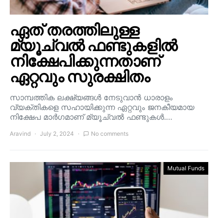
ഏത് തരത്തിലുള്ള
മ്യൂച്വൽ ഫണ്ടുകളിൽ
നിക്ഷേപിക്കുന്നതാണ്
ഏറ്റവും സുരക്ഷിതം
സാമ്പത്തിക ലക്ഷ്യങ്ങൾ നേടുവാൻ ധാരാളം
വ്യക്തികളെ സഹായിക്കുന്ന ഏറ്റവും ജനകീയമായ
നിക്ഷേപ മാർഗമാണ് മ്യൂച്വൽ ഫണ്ടുകൾ.…
Aravind
July 2, 2024
No comments
Mutual Funds