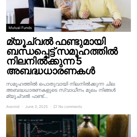
Mutual Funds
മ്യൂച്വൽ ഫണ്ടുമായി
ബന്ധപ്പെട്ട് സമൂഹത്തിൽ
നിലനിൽക്കുന്ന 5
അബദ്ധധാരണകൾ
സമൂഹത്തിൽ പൊതുവായി നിലനിൽക്കുന്ന ചില
അബദ്ധധാരണകളുടെ സ്വാധീനം മൂലം നിങ്ങൾ
മ്യൂച്വൽ ഫണ്ട്…
Aravind
June 3, 2025
No comments