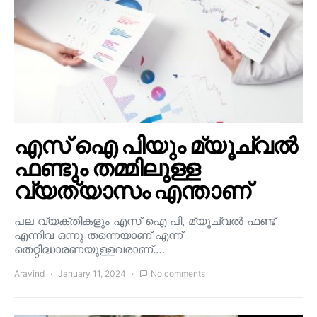
എസ് ഐ പിയും മ്യൂച്വൽ
ഫണ്ടും തമ്മിലുള്ള
വ്യത്യാസം എന്താണ്
പല വ്യക്തികളും എസ് ഐ പി, മ്യൂച്വൽ ഫണ്ട്
എന്നിവ ഒന്നു തന്നെയാണ് എന്ന്
തെറ്റിദ്ധാരണയുള്ളവരാണ്.…
Aravind
January 11, 2024
No comments