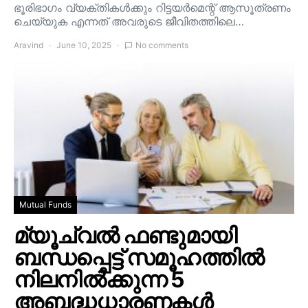
ഭൂരിഭാഗം വ്യക്തികൾക്കും റിട്ടയർമെന്റ് ആസൂത്രണം
ചെയ്യുക എന്നത് അവരുടെ ജീവിതത്തിലെ…
Aravind
June 10, 2025
No comments
Mutual Funds
മ്യൂച്വൽ ഫണ്ടുമായി
ബന്ധപ്പെട്ട് സമൂഹത്തിൽ
നിലനിൽക്കുന്ന 5
അബദ്ധധാരണകൾ