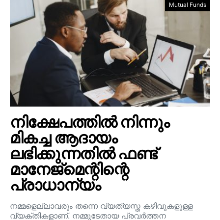
Mutual Funds
നിക്ഷേപത്തിൽ നിന്നും
മികച്ച ആദായം
ലഭിക്കുന്നതിൽ ഫണ്ട്
മാനേജ്മെന്റിന്റെ
പ്രാധാന്യം
നമ്മളെല്ലാവരും തന്നെ വ്യത്യസ്ത കഴിവുകളുള്ള
വ്യക്തികളാണ്. നമ്മുടേതായ പ്രവർത്തന