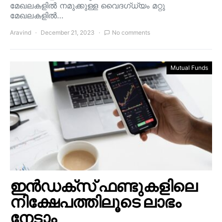
മേഖലകളിൽ നമുക്കുള്ള വൈദഗ്ധ്യം മറ്റു
മേഖലകളിൽ…
Aravind
December 21, 2023
No comments
Mutual Funds
ഇൻഡക്സ് ഫണ്ടുകളിലെ
നിക്ഷേപത്തിലൂടെ ലാഭം
നേടാം