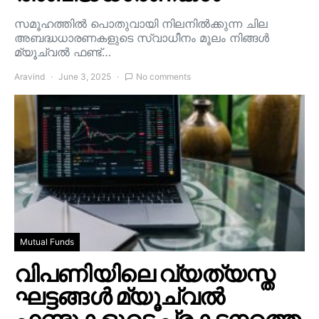
സമൂഹത്തിൽ പൊതുവായി നിലനിൽക്കുന്ന ചില
അബദ്ധധാരണകളുടെ സ്വാധീനം മൂലം നിങ്ങൾ
മ്യൂച്വൽ ഫണ്ട്…
Aravind
June 3, 2025
No comments
Mutual Funds
വിപണിയിലെ വ്യത്യസ്ത
ഘട്ടങ്ങൾ മ്യൂച്വൽ